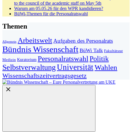
to the council of the academic staff on May 5th
Warum am 05.05.26 für den WPR kandidieren?
BüWi-Themen für die Personalratswahl
Themen
Arbeitswelt
Aufgaben des Personalrats
Allgemein
Bündnis Wissenschaft
BüWi Talk
Fakultätsrat
Personalratswahl
Politik
Kuratorium
Medizin
Universität
Selbstverwaltung
Wahlen
Wissenschaftszeitvertragsgesetz