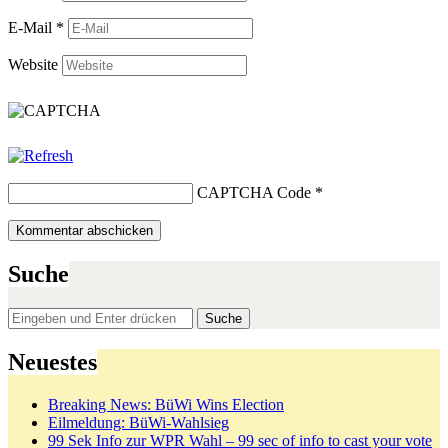
E-Mail
*
Website
CAPTCHA Code
*
Suche
Suchen
nach:
Neuestes
Breaking News: BüWi Wins Election
Eilmeldung: BüWi-Wahlsieg
99 Sek Info zur WPR Wahl – 99 sec of info to cast your vote