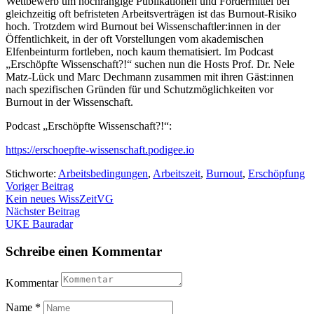
Wettbewerb um hochrangige Publikationen und Fördermittel bei
gleichzeitig oft befristeten Arbeitsverträgen ist das Burnout-Risiko
hoch. Trotzdem wird Burnout bei Wissenschaftler:innen in der
Öffentlichkeit, in der oft Vorstellungen vom akademischen
Elfenbeinturm fortleben, noch kaum thematisiert. Im Podcast
„Erschöpfte Wissenschaft?!“ suchen nun die Hosts Prof. Dr. Nele
Matz-Lück und Marc Dechmann zusammen mit ihren Gäst:innen
nach spezifischen Gründen für und Schutzmöglichkeiten vor
Burnout in der Wissenschaft.
Podcast „Erschöpfte Wissenschaft?!“:
https://erschoepfte-wissenschaft.podigee.io
Stichworte:
Arbeitsbedingungen
,
Arbeitszeit
,
Burnout
,
Erschöpfung
Beitragsnavigation
Voriger Beitrag
Kein neues WissZeitVG
Nächster Beitrag
UKE Bauradar
Schreibe einen Kommentar
Kommentar
Name
*