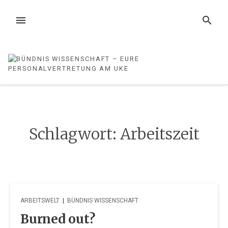
Zum
Inhalt
MENÜ
SUCHE
springen
Schlagwort:
Arbeitszeit
ARBEITSWELT
|
BÜNDNIS WISSENSCHAFT
Burned out?