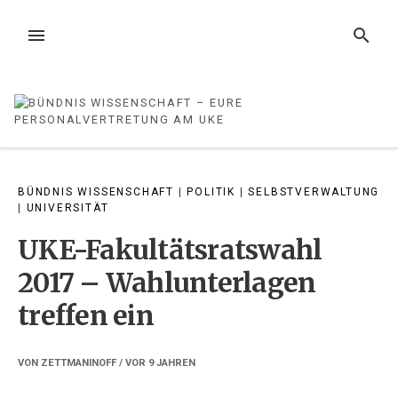
Zum
Inhalt
MENÜ
SUCHE
springen
BÜNDNIS WISSENSCHAFT
|
POLITIK
|
SELBSTVERWALTUNG
|
UNIVERSITÄT
UKE-Fakultätsratswahl
2017 – Wahlunterlagen
treffen ein
VON
ZETTMANINOFF
/ VOR
9 JAHREN