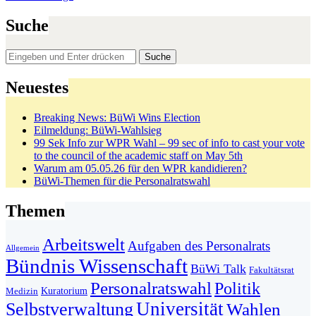
Suche
Suchen
nach:
Neuestes
Breaking News: BüWi Wins Election
Eilmeldung: BüWi-Wahlsieg
99 Sek Info zur WPR Wahl – 99 sec of info to cast your vote
to the council of the academic staff on May 5th
Warum am 05.05.26 für den WPR kandidieren?
BüWi-Themen für die Personalratswahl
Themen
Arbeitswelt
Aufgaben des Personalrats
Allgemein
Bündnis Wissenschaft
BüWi Talk
Fakultätsrat
Personalratswahl
Politik
Kuratorium
Medizin
Universität
Selbstverwaltung
Wahlen